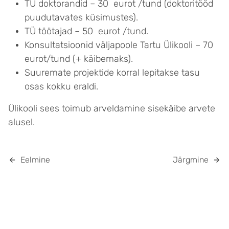
TÜ doktorandid – 30 eurot /tund (doktoritööd
puudutavates küsimustes).
TÜ töötajad – 50 eurot /tund.
Konsultatsioonid väljapoole Tartu Ülikooli – 70
eurot/tund (+ käibemaks).
Suuremate projektide korral lepitakse tasu
osas kokku eraldi.
Ülikooli sees toimub arveldamine sisekäibe arvete
alusel.
Eelmine
Järgmine