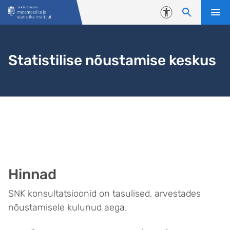
Liigu edasi põhisisu juurde
Juurdepääsetavus
Statistilise nõustamise keskus
Hinnad
SNK konsultatsioonid on tasulised, arvestades
nõustamisele kulunud aega.